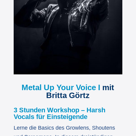
Metal Up Your Voice I
mit
Britta Görtz
3 Stunden Workshop – Harsh
Vocals für Einsteigende
Lerne die Basics des Growlens, Shoutens