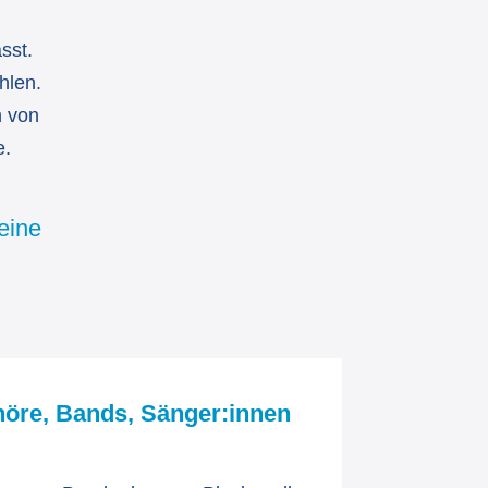
sst.
hlen.
n von
e.
eine
öre, Bands, Sänger:innen